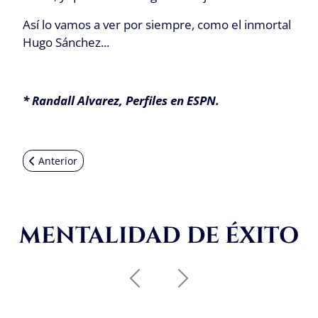
Así lo vamos a ver por siempre, como el inmortal
Hugo Sánchez...
* Randall Alvarez, Perfiles en ESPN.
Artículo anterior: FIFA Mundial 2002: Presiones que Lesionan
Anterior
MENTALIDAD DE ÉXITO
Anterior
Siguiente