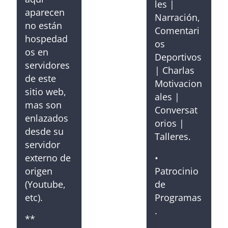
les |
aparecen
Narración,
no están
Comentari
hospedad
os
os en
Deportivos
servidores
| Charlas
de este
Motivacion
sitio web,
ales |
mas son
Conversat
enlazados
orios |
desde su
Talleres.
servidor
externo de
•
origen
Patrocinio
(Youtube,
de
etc).
Programas
.
**