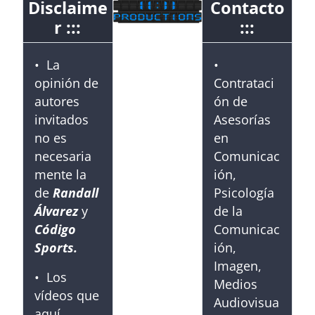
Disclaime
Contacto
r :::
:::
• La
•
opinión de
Contrataci
autores
ón de
invitados
Asesorías
no es
en
necesaria
Comunicac
mente la
ión,
de
Randall
Psicología
Álvarez
y
de la
Código
Comunicac
Sports.
ión,
Imagen,
• Los
Medios
vídeos que
Audiovisua
aquí