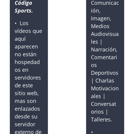
Código
Comunicac
Sports.
ión,
Imagen,
• Los
Medios
vídeos que
Audiovisua
aquí
les |
aparecen
Narración,
no están
Comentari
hospedad
os
os en
Deportivos
servidores
| Charlas
de este
Motivacion
sitio web,
ales |
mas son
Conversat
enlazados
orios |
desde su
Talleres.
servidor
externo de
•