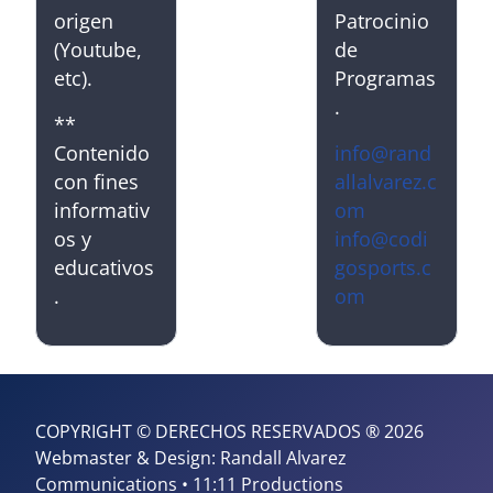
origen
Patrocinio
(Youtube,
de
etc).
Programas
.
**
Contenido
info@rand
con fines
allalvarez.c
informativ
om
os y
info@codi
educativos
gosports.c
.
om
COPYRIGHT © DERECHOS RESERVADOS ® 2026
Webmaster & Design: Randall Alvarez
Communications • 11:11 Productions