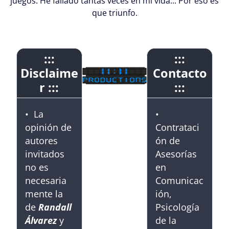
juegos. He fallado tantas veces en mi vida... Por eso es
que triunfo.
:::
:::
Disclaime
Contacto
r :::
:::
• La
•
opinión de
Contrataci
autores
ón de
invitados
Asesorías
no es
en
necesaria
Comunicac
mente la
ión,
de
Randall
Psicología
Álvarez
y
de la