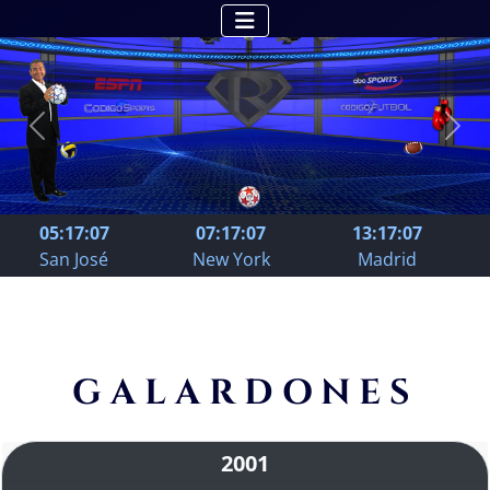
Previous
Next
05:17:08
07:17:08
13:17:08
San José
New York
Madrid
GALARDONES
2001