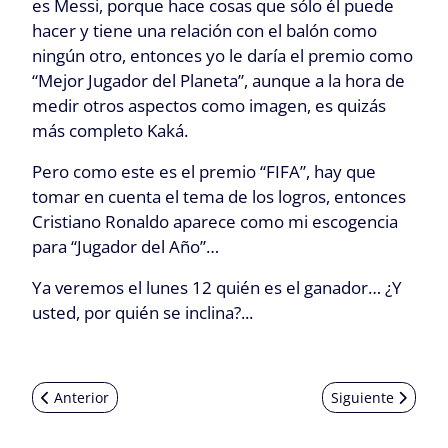
es Messi, porque hace cosas que sólo él puede
hacer y tiene una relación con el balón como
ningún otro, entonces yo le daría el premio como
“Mejor Jugador del Planeta”, aunque a la hora de
medir otros aspectos como imagen, es quizás
más completo Kaká.
Pero como este es el premio “FIFA”, hay que
tomar en cuenta el tema de los logros, entonces
Cristiano Ronaldo aparece como mi escogencia
para “Jugador del Año”…
Ya veremos el lunes 12 quién es el ganador… ¿Y
usted, por quién se inclina?...
Artículo anterior: FIFA Mundial 2010: Mi Diario de Sudáfrica -
Artículo siguient
Anterior
Siguiente