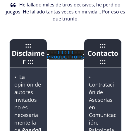
He fallado miles de tiros decisivos, he perdido
juegos. He fallado tantas veces en mi vida... Por eso es
que triunfo.
:::
:::
Disclaime
Contacto
r :::
:::
• La
•
opinión de
Contrataci
autores
ón de
invitados
Asesorías
no es
en
necesaria
Comunicac
mente la
ión,
de
Randall
Psicología