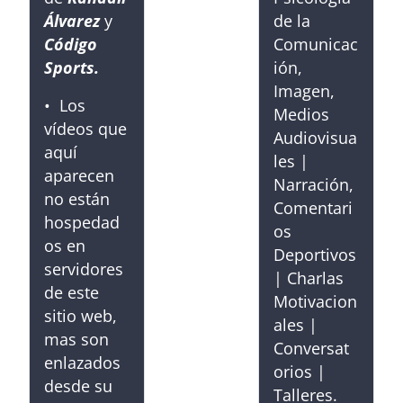
Álvarez
y
de la
Código
Comunicac
Sports.
ión,
Imagen,
• Los
Medios
vídeos que
Audiovisua
aquí
les |
aparecen
Narración,
no están
Comentari
hospedad
os
os en
Deportivos
servidores
| Charlas
de este
Motivacion
sitio web,
ales |
mas son
Conversat
enlazados
orios |
desde su
Talleres.