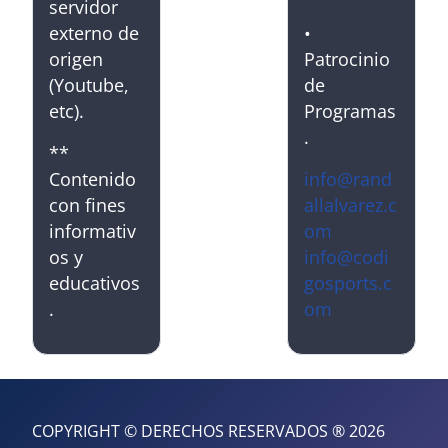
servidor
externo de
•
origen
Patrocinio
(Youtube,
de
etc).
Programas
.
**
Contenido
info@rand
con fines
allalvarez.c
informativ
om
os y
info@codi
educativos
gosports.c
.
om
COPYRIGHT © DERECHOS RESERVADOS ® 2026