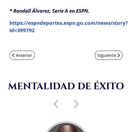
* Randall Álvarez, Serie A en ESPN.
https://espndeportes.espn.go.com/news/story?
id=399792
Artículo anterior: UEFA Champions: ¿Cuál fue el Verdadero
Artículo siguient
Anterior
Siguiente
MENTALIDAD DE ÉXITO
Anterior
Siguiente