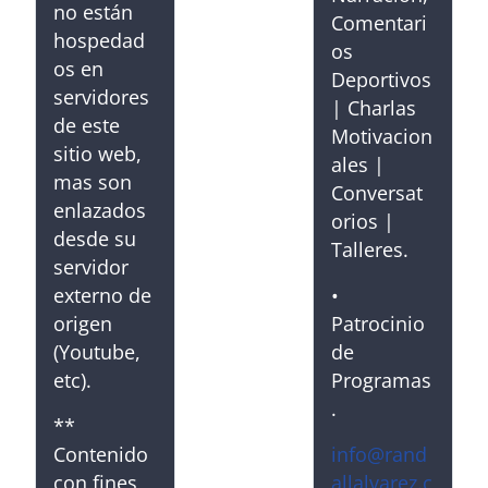
no están
Comentari
hospedad
os
os en
Deportivos
servidores
| Charlas
de este
Motivacion
sitio web,
ales |
mas son
Conversat
enlazados
orios |
desde su
Talleres.
servidor
externo de
•
origen
Patrocinio
(Youtube,
de
etc).
Programas
.
**
Contenido
info@rand
con fines
allalvarez.c