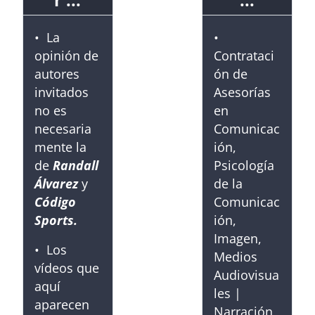
r :::
:::
• La
•
opinión de
Contrataci
autores
ón de
invitados
Asesorías
no es
en
necesaria
Comunicac
mente la
ión,
de
Randall
Psicología
Álvarez
y
de la
Código
Comunicac
Sports.
ión,
Imagen,
• Los
Medios
vídeos que
Audiovisua
aquí
les |
aparecen
Narración,