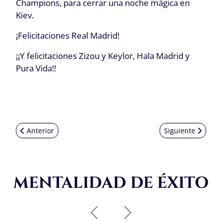
Champions, para cerrar una noche mágica en
Kiev.
¡Felicitaciones Real Madrid!
¡¡Y felicitaciones Zizou y Keylor, Hala Madrid y
Pura Vida!!
Artículo anterior: UEFA Champions: Final Histórica en Pande
Artículo siguien
Anterior
Siguiente
MENTALIDAD DE ÉXITO
Anterior
Siguiente