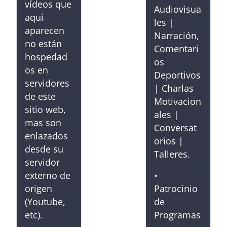
vídeos que
Audiovisua
aquí
les |
aparecen
Narración,
no están
Comentari
hospedad
os
os en
Deportivos
servidores
| Charlas
de este
Motivacion
sitio web,
ales |
mas son
Conversat
enlazados
orios |
desde su
Talleres.
servidor
externo de
•
origen
Patrocinio
(Youtube,
de
etc).
Programas