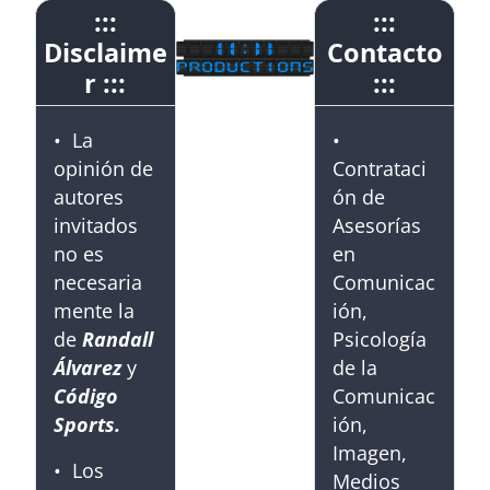
:::
:::
Disclaime
Contacto
r :::
:::
• La
•
opinión de
Contrataci
autores
ón de
invitados
Asesorías
no es
en
necesaria
Comunicac
mente la
ión,
de
Randall
Psicología
Álvarez
y
de la
Código
Comunicac
Sports.
ión,
Imagen,
• Los
Medios