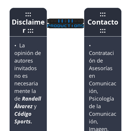
:::
:::
Disclaime
Contacto
r :::
:::
• La
•
opinión de
Contrataci
autores
ón de
invitados
Asesorías
no es
en
necesaria
Comunicac
mente la
ión,
de
Randall
Psicología
Álvarez
y
de la
Código
Comunicac
Sports.
ión,
Imagen,