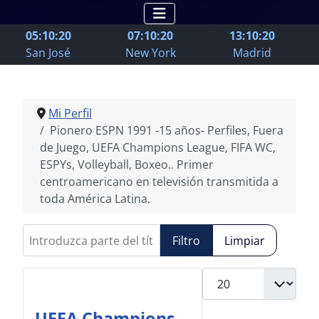
05:10:21
07:10:21
13:10:21
San José
New York
Madrid
Mi Perfil
Pionero ESPN 1991 -15 años- Perfiles, Fuera
de Juego, UEFA Champions League, FIFA WC,
ESPYs, Volleyball, Boxeo.. Primer
centroamericano en televisión transmitida a
toda América Latina.
Introduzca parte del título
Filtro
Limpiar
Cantidad
UEFA Champions