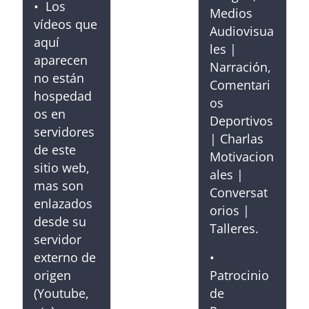
• Los
Medios
vídeos que
Audiovisua
aquí
les |
aparecen
Narración,
no están
Comentari
hospedad
os
os en
Deportivos
servidores
| Charlas
de este
Motivacion
sitio web,
ales |
mas son
Conversat
enlazados
orios |
desde su
Talleres.
servidor
externo de
•
origen
Patrocinio
(Youtube,
de