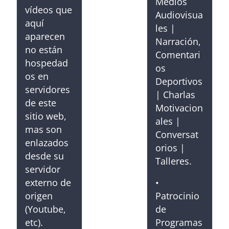
Medios
vídeos que
Audiovisua
aquí
les |
aparecen
Narración,
no están
Comentari
hospedad
os
os en
Deportivos
servidores
| Charlas
de este
Motivacion
sitio web,
ales |
mas son
Conversat
enlazados
orios |
desde su
Talleres.
servidor
externo de
•
origen
Patrocinio
(Youtube,
de
etc).
Programas