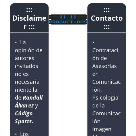
:::
:::
Disclaime
Contacto
r :::
:::
• La
•
opinión de
Contrataci
autores
ón de
invitados
Asesorías
no es
en
necesaria
Comunicac
mente la
ión,
de
Randall
Psicología
Álvarez
y
de la
Código
Comunicac
Sports.
ión,
Imagen,
• Los