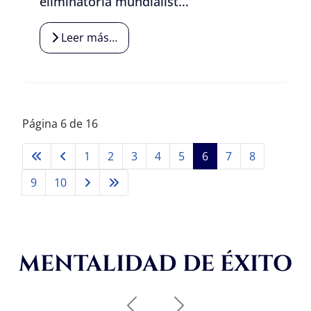
eliminatoria mundialist...
Leer más…
Página 6 de 16
1
2
3
4
5
6
7
8
9
10
MENTALIDAD DE ÉXITO